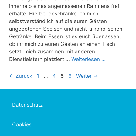
innerhalb eines angemessenen Rahmens frei
erhalte. Hierbei beschränke ich mich
selbstverständlich auf die euren Gästen
angebotenen Speisen und nicht-alkoholischen
Getränke. Beim Essen ist es euch überlassen,
ob ihr mich zu euren Gästen an einen Tisch
setzt, mich zusammen mit anderen
Dienstleistern platziert …
Weiterlesen …
Seite
Seite
Seite
Seite
←
Zurück
1
…
4
5
6
Weiter
→
Datenschutz
Cookies