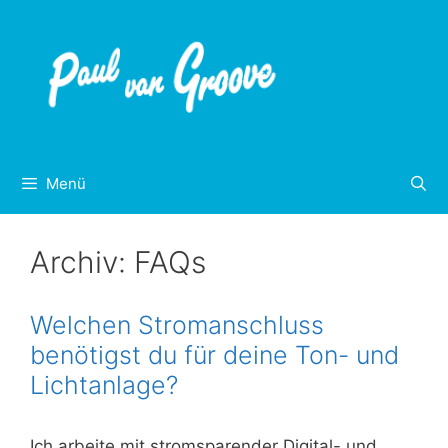
Inhalt
Zum
springen
Inhalt
springen
Menü
Archiv:
FAQs
Welchen Stromanschluss
benötigst du für deine Ton- und
Lichtanlage?
Ich arbeite mit stromsparender Digital- und