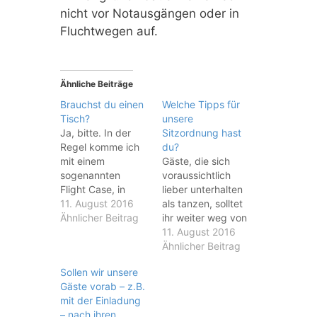
nicht vor Notausgängen oder in
Fluchtwegen auf.
Ähnliche Beiträge
Brauchst du einen
Welche Tipps für
Tisch?
unsere
Ja, bitte. In der
Sitzordnung hast
Regel komme ich
du?
mit einem
Gäste, die sich
sogenannten
voraussichtlich
Flight Case, in
lieber unterhalten
dem Laptop,
11. August 2016
als tanzen, solltet
Controller,
Ähnlicher Beitrag
ihr weiter weg von
Mischpult,
der Tanzfläche
11. August 2016
Empfänger für
positionieren. Dort
Ähnlicher Beitrag
Funkmikrofone
ist die Lautstärke
Sollen wir unsere
und weitere
während des
Gäste vorab – z.B.
Technik eingebaut
Tanzens geringer
mit der Einladung
und fertig
als direkt an der
– nach ihren
verkabelt sind. Für
Tanzfläche. So